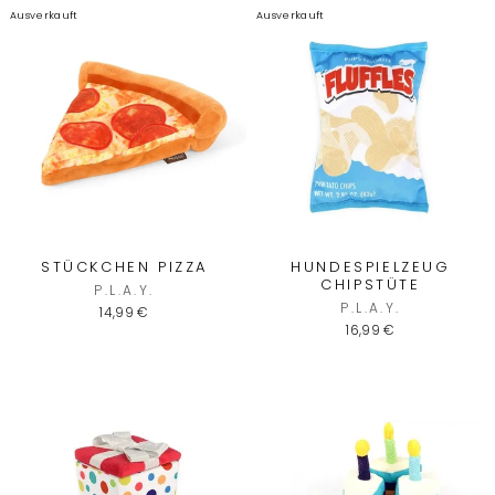
Ausverkauft
Ausverkauft
STÜCKCHEN PIZZA
HUNDESPIELZEUG
CHIPSTÜTE
P.L.A.Y.
P.L.A.Y.
14,99 €
16,99 €