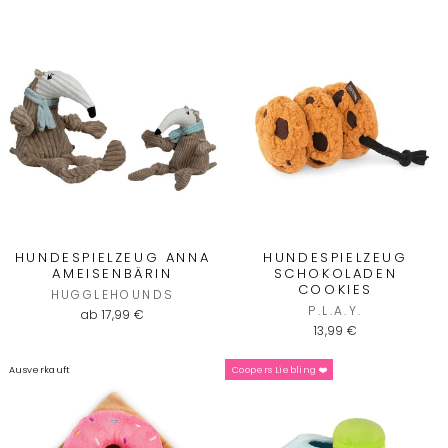
HUNDESPIELZEUG ANNA
HUNDESPIELZEUG
AMEISENBÄRIN
SCHOKOLADEN
COOKIES
HUGGLEHOUNDS
P.L.A.Y.
ab 17,99 €
13,99 €
Ausverkauft
Coopers Liebling ❤️