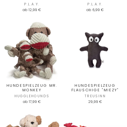
P.L.A.Y.
P.L.A.Y.
ab 12,99 €
ab 6,99 €
HUNDESPIELZEUG MR.
HUNDESPIELZEUG
MONKEY
FLAUSCHIGE "MIEZY"
HUGGLEHOUNDS
TREUSINN
ab 17,99 €
29,99 €