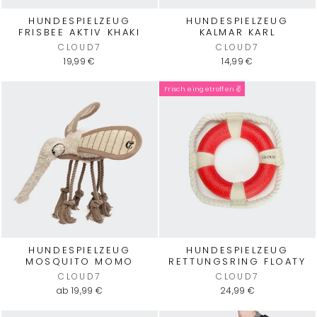
HUNDESPIELZEUG
HUNDESPIELZEUG
FRISBEE AKTIV KHAKI
KALMAR KARL
CLOUD7
CLOUD7
19,99 €
14,99 €
Frisch eingetroffen ✌️
HUNDESPIELZEUG
HUNDESPIELZEUG
MOSQUITO MOMO
RETTUNGSRING FLOATY
CLOUD7
CLOUD7
ab 19,99 €
24,99 €