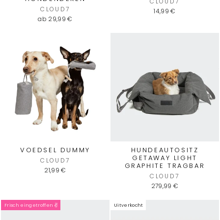
CLOUD7
CLOUD7
14,99 €
ab 29,99 €
VOEDSEL DUMMY
HUNDEAUTOSITZ
GETAWAY LIGHT
CLOUD7
GRAPHITE TRAGBAR
21,99 €
CLOUD7
279,99 €
Frisch eingetroffen ✌️
Uitverkocht