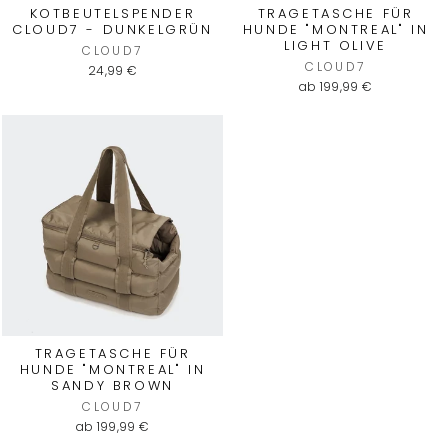
KOTBEUTELSPENDER
TRAGETASCHE FÜR
CLOUD7 - DUNKELGRÜN
HUNDE "MONTREAL" IN
LIGHT OLIVE
CLOUD7
CLOUD7
24,99 €
ab 199,99 €
4,7
Rating
1.537
Bewertungen
Anonym
Verifizierter Kunde
Super Produkte, rasche Lieferung, sehr
kundenfreundlich. Seit Jahren meine erste
Adresse für qualitativ sehr hochwertige
TRAGETASCHE FÜR
Twitter
Hundebetten.
HUNDE "MONTREAL" IN
Facebook
SANDY BROWN
Hilfreich
?
Ja
Teilen
7.8.2026
CLOUD7
ab 199,99 €