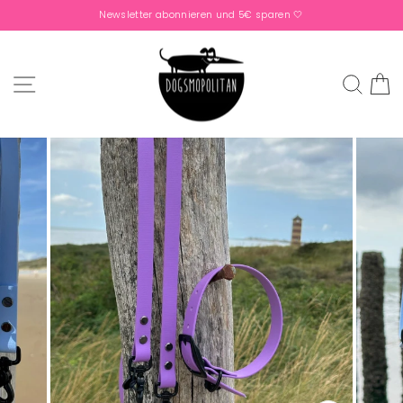
Direkt
Newsletter abonnieren und 5€ sparen 🤍
zum
Pause
Inhalt
Diashow
SEITENNAVIGATION
SUC
D