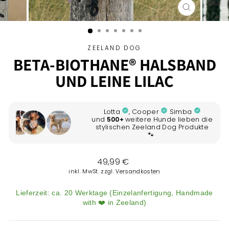
SCHLIESSEN 
ESC)
ZEELAND DOG
BETA-BIOTHANE® HALSBAND
UND LEINE LILAC
Normaler
49,99 €
Preis
inkl. MwSt. zzgl.
Versandkosten
Lieferzeit: ca. 20 Werktage (Einzelanfertigung, Handmade
with ❤️ in Zeeland)