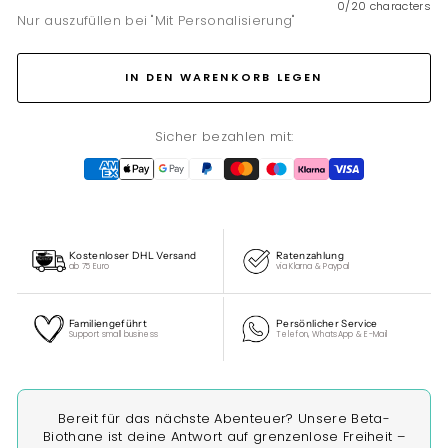
0/20 characters
Nur auszufüllen bei "Mit Personalisierung"
IN DEN WARENKORB LEGEN
Sicher bezahlen mit:
Kostenloser DHL Versand
Ratenzahlung
ab 75 Euro
via Klarna & Paypal
Familiengeführt
Persönlicher Service
Support small business
Telefon, WhatsApp & E-Mail
Bereit für das nächste Abenteuer? Unsere Beta-
Biothane ist deine Antwort auf grenzenlose Freiheit –