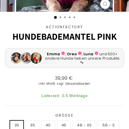
SCHLIESSEN 
ESC)
ACTIONFACTORY
HUNDEBADEMANTEL PINK
Normaler
39,99 €
Preis
inkl. MwSt. zzgl.
Versandkosten
Lieferzeit: 3-5 Werktage
GRÖSSE
30
35
40
45
48 - XS
56 - S