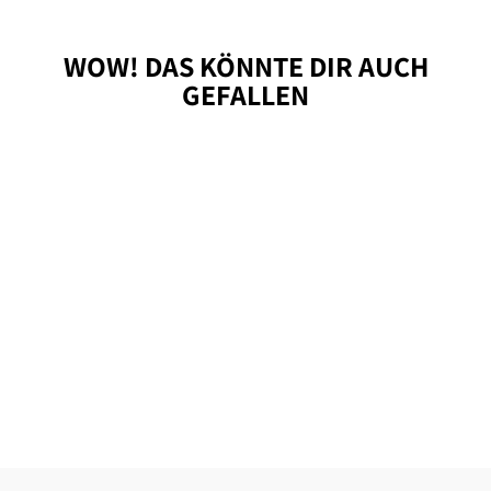
WOW! DAS KÖNNTE DIR AUCH
GEFALLEN
TOP SELLER ❤️
LAMM MINIS, 100G
DOGSMOPOLITAN
5,50 €
55,00 €/kg