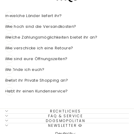
In welche Länder liefert ihr?
Wie hoch sind die Versandkosten?
Welche Zahlungsmöglichkeiten bietet ihr an?
Wie verschicke ich eine Retoure?
4,7
Rating
1.533
Bewertungen
Wie sind eure Öffnungszeiten?
Wo finde ich euch?
Sandra Nolte-Hemgesberg
Verifizierter Kunde
Bietet ihr Private Shopping an?
Super schöner Store in Domburg. Sehr
gute Qualität und super Service. Wenn ich
Habt ihr einen Kundenservice?
nicht in Domburg bin, bestelle ich Online.
Die Lieferung erfolgt sehr schnell und die
Twitter
Ware ist immer sehr liebevoll verpackt.
Facebook
Hilfreich
?
Ja
Teilen
RECHTLICHES
6.8.2026
FAQ & SERVICE
DOGSMOPOLITAN
NEWSLETTER 🐶
Kathrin Spies
Deutsch