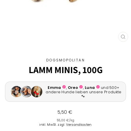
SCH
ESC
DOGSMOPOLITAN
LAMM MINIS, 100G
Normaler
5,50 €
Preis
55,00 €
/
kg
inkl. MwSt. zzgl.
Versandkosten