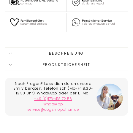
Kostenloser DHL Versand
Ratenzahlung
ab 75 Euro
via Klarna & Paypal
Familiengeführt
Persönlicher Service
Support small business
Telefon, WhatsApp & E-Mail
Liquid error (snippets/image-element line 113): invalid url
input
BESCHREIBUNG
PRODUKTSICHERHEIT