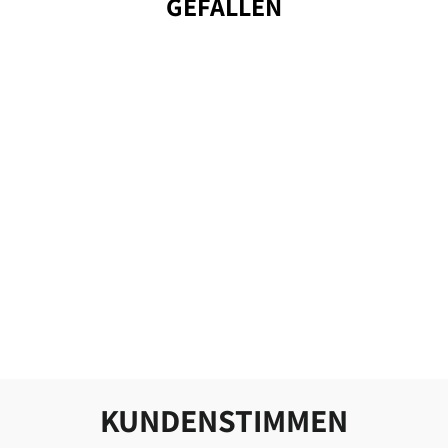
GEFALLEN
HUNDESMOOTHIE
SENSITIVO
(PFERD), 250ML
SMOOTHIEDOG
3,99 €
15,96 €/l
KUNDENSTIMMEN