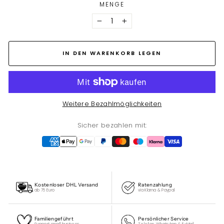
MENGE
−
+
IN DEN WARENKORB LEGEN
Weitere Bezahlmöglichkeiten
Sicher bezahlen mit:
Kostenloser DHL Versand
Ratenzahlung
ab 75 Euro
via Klarna & Paypal
Familiengeführt
Persönlicher Service