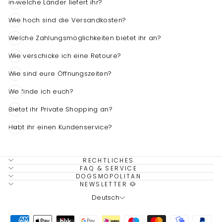
In welche Länder liefert ihr?
Wie hoch sind die Versandkosten?
Welche Zahlungsmöglichkeiten bietet ihr an?
Wie verschicke ich eine Retoure?
4,7
Rating
1.535
Bewertungen
Wie sind eure Öffnungszeiten?
Wo finde ich euch?
Carolin France
Verifizierter Kunde
Bietet ihr Private Shopping an?
schnelle Lieferung, alles ganz
Twitter
unkompliziert- herzlichen Dank 🙏🏻
Habt ihr einen Kundenservice?
Facebook
Hilfreich
?
Ja
Teilen
6.8.2026
RECHTLICHES
FAQ & SERVICE
Sandra Nolte-Hemgesberg
DOGSMOPOLITAN
Verifizierter Kunde
NEWSLETTER 🐶
Super schöner Store in Domburg. Sehr
SPRACHE
Deutsch
gute Qualität und super Service. Wenn ich
nicht in Domburg bin, bestelle ich Online.
Die Lieferung erfolgt sehr schnell und die
Twitter