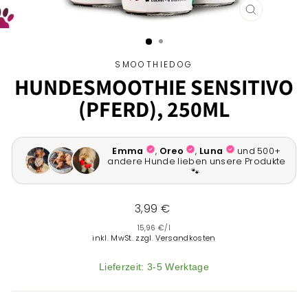
SCHLIESSEN 
ESC)
SMOOTHIEDOG
HUNDESMOOTHIE SENSITIVO
(PFERD), 250ML
Normaler
3,99 €
Preis
15,96 €
/
l
inkl. MwSt. zzgl.
Versandkosten
Lieferzeit: 3-5 Werktage