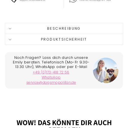
Support small business
Telefon, WhatsApp & E-Mail
Liquid error (snippets/image-element line 113): invalid url
input
BESCHREIBUNG
PRODUKTSICHERHEIT
WOW! DAS KÖNNTE DIR AUCH