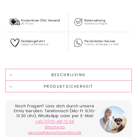
Kostenloser DHL Versand
Ratenzahlung
ab 75 Euro
via Klarna & Paypal
Familiengeführt
Persönlicher Service
Support small business
Telefon, WhatsApp & E-Mail
Liquid error (snippets/image-element line 113): invalid url
input
BESCHRIJVING
PRODUKTSICHERHEIT