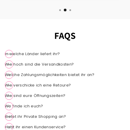
FAQS
In welche Länder liefert ihr?
Wie hoch sind die Versandkosten?
Welche Zahlungsmöglichkeiten bietet ihr an?
Wie verschicke ich eine Retoure?
4,7
Rating
1.538
Bewertungen
Wie sind eure Öffnungszeiten?
Wo finde ich euch?
Suzanne Freiberg
Verifizierter Kunde
Twitter
Bietet ihr Private Shopping an?
Alles bestens! Immer wieder gerne!
Facebook
Hilfreich
?
Ja
Teilen
Habt ihr einen Kundenservice?
9.8.2026