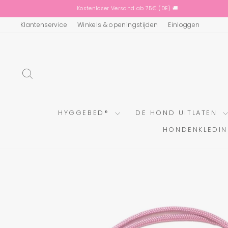
Ga
Kostenloser Versand ab 75€ (DE) 🚚
direct
naar
Klantenservice
Winkels & openingstijden
Einloggen
de
inhoud
ZOEKOPDRACHT
HYGGEBED®
DE HOND UITLATEN
HONDENKLEDI