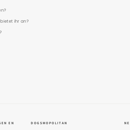
en?
ietet ihr an?
?
GEN EN
DOGSMOPOLITAN
NE