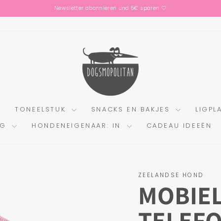
Newsletter abonnieren und 5€ sparen 🤍
Diavoorstelling
pauzeren
TONEELSTUK
SNACKS EN BAKJES
LIGPL
NG
HONDENEIGENAAR: IN
CADEAU IDEEËN
ZEELANDSE HOND
MOBIE
TELEFO