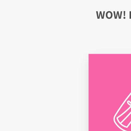
WOW! 
MOBIELE TELEFOONKETEN CICI'S