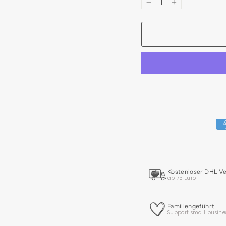
−
+
Kostenloser DHL V
ab 75 Euro
Familiengeführt
Support small busine