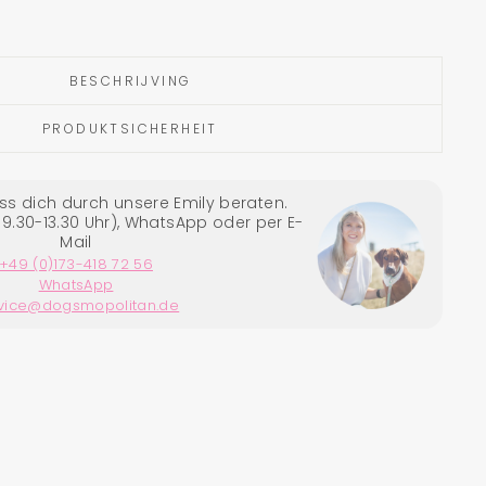
image-element line 113): invalid url input
BESCHRIJVING
PRODUKTSICHERHEIT