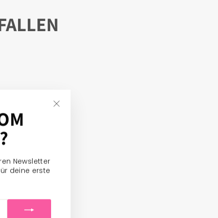
FALLEN
VOM
"Sluiten
(Esc)"
?
eren Newsletter
ür deine erste