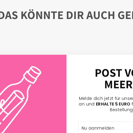
DAS KÖNNTE DIR AUCH GE
POST 
MEER
Melde dich jetzt für uns
an und
ERHALTE 5 EURO
f
Bestellung
NU
ABBONEER
AANMELDEN
OP