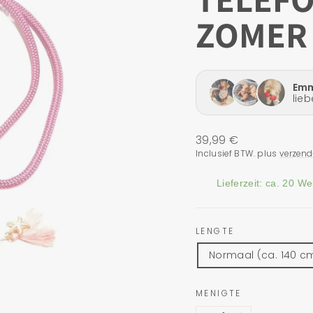
ZOMER 
Normale
39,99 €
prijs
Inclusief BTW. plus
verzend
Lieferzeit: ca. 20 W
LENGTE
Normaal (ca. 140 c
MENIGTE