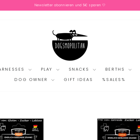
Newsletter abonnieren und 5€ sparen 🤍
Pause
slideshow
HARNESSES
PLAY
SNACKS
BERTHS
DOG OWNER
GIFT IDEAS
%SALES%