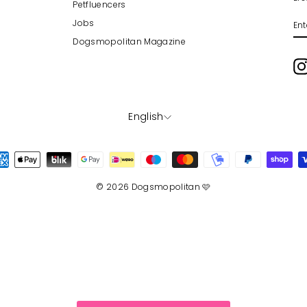
Petfluencers
EN
SU
Jobs
YO
EM
Dogsmopolitan Magazine
LANGUAGE
English
© 2026 Dogsmopolitan 🩷