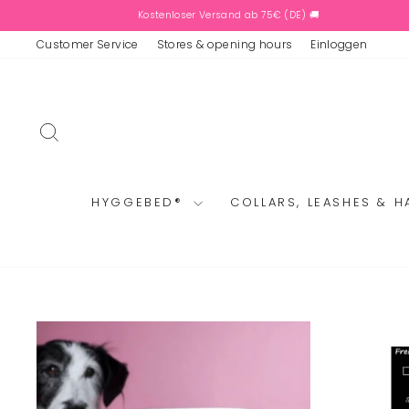
Skip
Kostenloser Versand ab 75€ (DE) 🚚
to
content
Customer Service
Stores & opening hours
Einloggen
SEARCH
HYGGEBED®
COLLARS, LEASHES & 