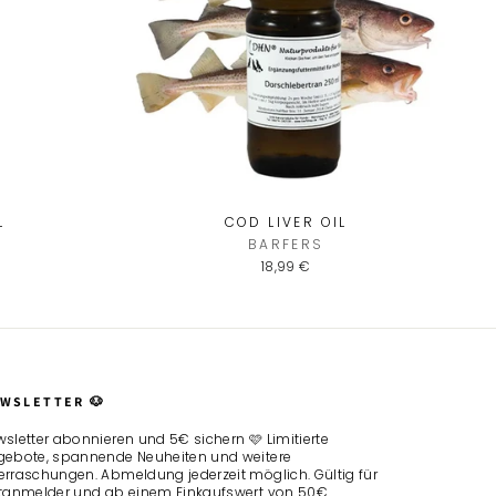
?
eren Newsletter
ür deine erste
L
COD LIVER OIL
BARFERS
18,99 €
WSLETTER 🐶
sletter abonnieren und 5€ sichern 🩷 Limitierte
gebote, spannende Neuheiten und weitere
rraschungen. Abmeldung jederzeit möglich. Gültig für
stanmelder und ab einem Einkaufswert von 50€.