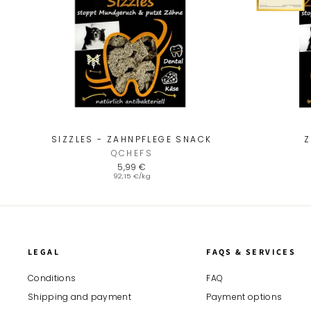
SIZZLES - ZAHNPFLEGE SNACK
Z
QCHEFS
5,99 €
92,15 €/kg
LEGAL
FAQS & SERVICES
4,7
Rating
1.538
Bewertungen
Conditions
FAQ
Shipping and payment
Payment options