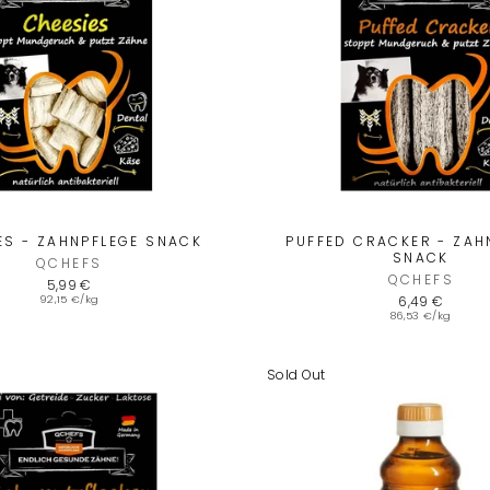
ES - ZAHNPFLEGE SNACK
PUFFED CRACKER - ZAH
SNACK
QCHEFS
QCHEFS
5,99 €
92,15 €/kg
6,49 €
86,53 €/kg
Sold Out
POST 