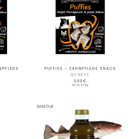
NPFLEGE
PUFFIES - ZAHNPFLEGE SNACK
QCHEFS
5,99 €
92,15 €/kg
Sold Out
VOM
"Close
(esc)"