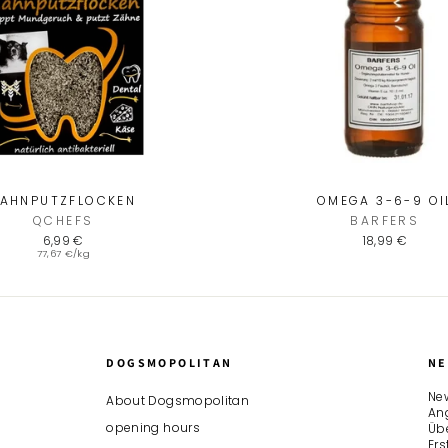
MEER
Melde dich jetzt für uns
an und
ERHALTE 5 EURO
f
Bestellung
ENTER
SUBSCRIBE
YOUR
EMAIL
AHNPUTZFLOCKEN
OMEGA 3-6-9 OI
QCHEFS
BARFERS
6,99 €
18,99 €
77,67 €/kg
DOGSMOPOLITAN
NE
New
About Dogsmopolitan
An
opening hours
Übe
Er