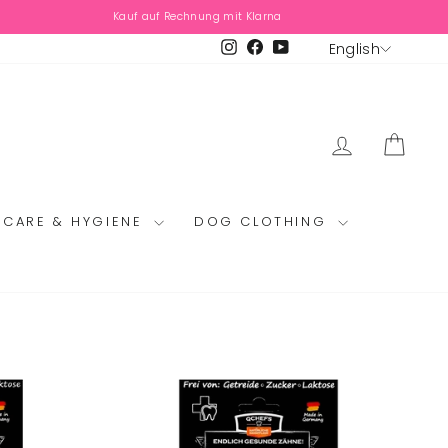
Kauf auf Rechnung mit Klarna
LANG
Instagram
Facebook
YouTube
English
LOG IN
CAR
CARE & HYGIENE
DOG CLOTHING