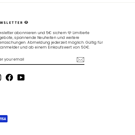
WSLETTER 🐶
sletter abonnieren und 5€ sichern 🩷 Limitierte
gebote, spannende Neuheiten und weitere
rraschungen. Abmeldung jederzeit möglich. Gültig für
stanmelder und ab einem Einkaufswert von 50€.
TER
BSCRIBE
UR
AIL
Instagram
Facebook
YouTube