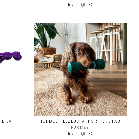
from 16,99 €
VOM
"Close
(esc)"
?
eren Newsletter
ür deine erste
 LILA
HUNDESPIELZEUG APPORTIERSTAB
FURMEY
from 16,99 €