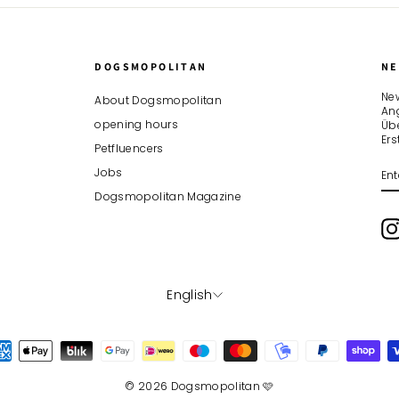
DOGSMOPOLITAN
NE
New
About Dogsmopolitan
An
opening hours
Übe
Er
Petfluencers
EN
SU
Jobs
YO
EM
Dogsmopolitan Magazine
LANGUAGE
English
© 2026 Dogsmopolitan 🩷