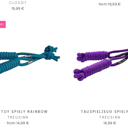
CLOUD7
from 16,99 €
POST 
19,99 €
MEER
ion
Melde dich jetzt für uns
an und
ERHALTE 5 EURO
f
Bestellung
ENTER
SUBSCRIBE
YOUR
EMAIL
 TOY SPIELY RAINBOW
TAUSPIELZEUG SPIELY
TREUSINN
TREUSINN
from 14,99 €
14,99 €