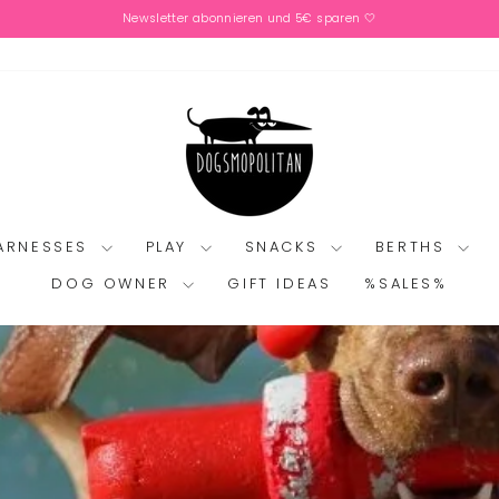
Newsletter abonnieren und 5€ sparen 🤍
Pause
slideshow
HARNESSES
PLAY
SNACKS
BERTHS
DOG OWNER
GIFT IDEAS
%SALES%