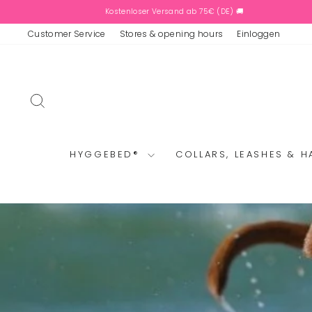
Skip
Kostenloser Versand ab 75€ (DE) 🚚
to
content
Customer Service
Stores & opening hours
Einloggen
SEARCH
HYGGEBED®
COLLARS, LEASHES & 