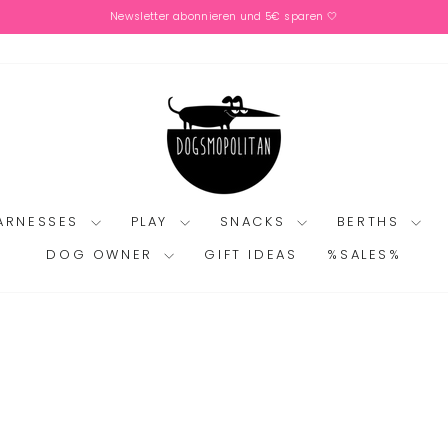
Newsletter abonnieren und 5€ sparen 🤍
Pause
slideshow
HARNESSES
PLAY
SNACKS
BERTHS
DOG OWNER
GIFT IDEAS
%SALES%