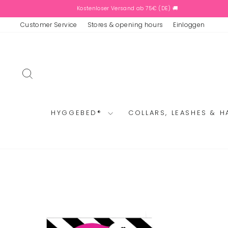
Skip
Kostenloser Versand ab 75€ (DE) 🚚
to
content
Customer Service
Stores & opening hours
Einloggen
SEARCH
HYGGEBED®
COLLARS, LEASHES & 