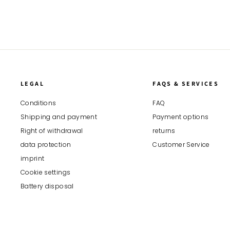
LEGAL
FAQS & SERVICES
4,7
Rating
1.538
Bewertungen
Conditions
FAQ
Shipping and payment
Payment options
Right of withdrawal
returns
Anonym
Verifizierter Kunde
data protection
Customer Service
Super Produkte, rasche Lieferung, sehr
imprint
kundenfreundlich. Seit Jahren meine erste
Adresse für qualitativ sehr hochwertige
Cookie settings
Twitter
Hundebetten.
Battery disposal
Facebook
Hilfreich
?
Ja
Teilen
7.8.2026