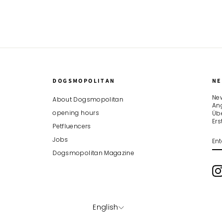
DOGSMOPOLITAN
NE
New
About Dogsmopolitan
An
opening hours
Übe
Er
Petfluencers
EN
SU
Jobs
YO
EM
Dogsmopolitan Magazine
LANGUAGE
English