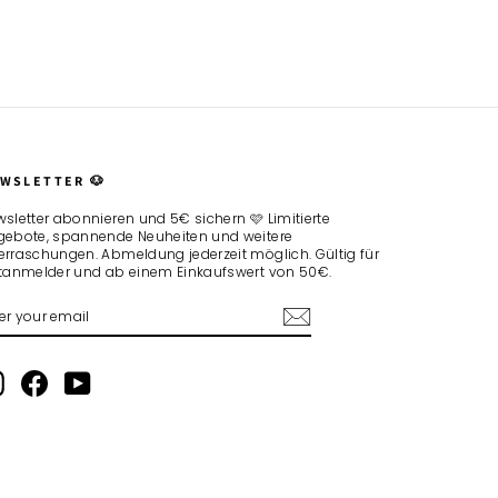
WSLETTER 🐶
sletter abonnieren und 5€ sichern 🩷 Limitierte
gebote, spannende Neuheiten und weitere
rraschungen. Abmeldung jederzeit möglich. Gültig für
stanmelder und ab einem Einkaufswert von 50€.
TER
BSCRIBE
UR
AIL
Instagram
Facebook
YouTube