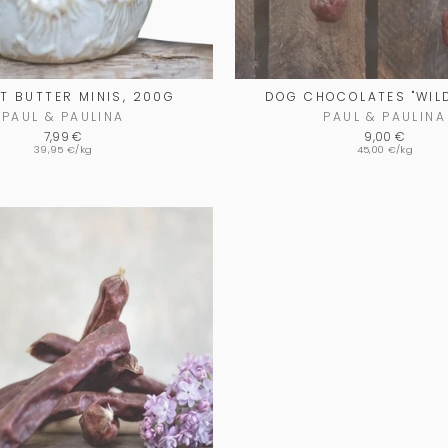
T BUTTER MINIS, 200G
DOG CHOCOLATES "WIL
PAUL & PAULINA
PAUL & PAULINA
7,99 €
9,00 €
39,95 €/kg
45,00 €/kg