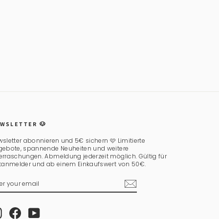
WSLETTER 🐶
sletter abonnieren und 5€ sichern 🩷 Limitierte
gebote, spannende Neuheiten und weitere
rraschungen. Abmeldung jederzeit möglich. Gültig für
stanmelder und ab einem Einkaufswert von 50€.
TER
BSCRIBE
UR
AIL
Instagram
Facebook
YouTube