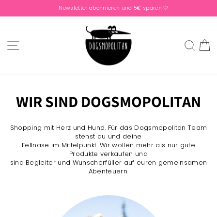
Skip
Newsletter abonnieren und 5€ sparen 🤍
to
Pause
content
slideshow
SITE NAVIGATION
SEA
C
WIR SIND DOGSMOPOLITAN
Shopping mit Herz und Hund. Für das Dogsmopolitan Team
stehst du und deine
Fellnase im Mittelpunkt. Wir wollen mehr als nur gute
Produkte verkaufen und
sind Begleiter und Wunscherfüller auf euren gemeinsamen
Abenteuern.