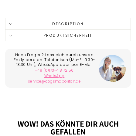
Liquid error (snippets/image-element line 113): invalid url
input
DESCRIPTION
PRODUKTSICHERHEIT
WOW! DAS KÖNNTE DIR AUCH
GEFALLEN