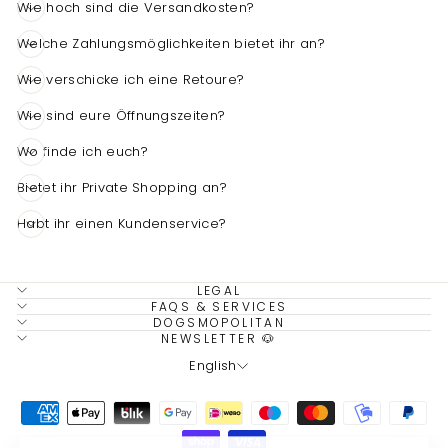
Wie hoch sind die Versandkosten?
Welche Zahlungsmöglichkeiten bietet ihr an?
Wie verschicke ich eine Retoure?
4,7
Rating
1.537
Bewertungen
Wie sind eure Öffnungszeiten?
Wo finde ich euch?
Anonym
Verifizierter Kunde
Bietet ihr Private Shopping an?
Super Produkte, rasche Lieferung, sehr
kundenfreundlich. Seit Jahren meine erste
Habt ihr einen Kundenservice?
Adresse für qualitativ sehr hochwertige
Twitter
Hundebetten.
Facebook
Hilfreich
?
Ja
Teilen
7.8.2026
LEGAL
FAQS & SERVICES
DOGSMOPOLITAN
NEWSLETTER 🐶
Carolin France
LANGUAGE
English
Verifizierter Kunde
schnelle Lieferung, alles ganz
Twitter
unkompliziert- herzlichen Dank 🙏🏻
Facebook
Hilfreich
?
Ja
Teilen
6.8.2026