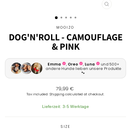
CLOSE
(ESC)
MOOIZO
DOG'N'ROLL - CAMOUFLAGE
& PINK
Regular
79,99 €
price
Tax included.
Shipping
calculated at checkout.
Lieferzeit: 3-5 Werktage
SIZE