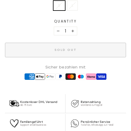
S
L
QUANTITY
−
+
SOLD OUT
Sicher bezahlen mit:
Kostenloser DHL Versand
Ratenzahlung
ab 75 Euro
via Klarna & Paypal
Familiengeführt
Persönlicher Service
Support small business
Telefon, WhatsApp & E-Mail