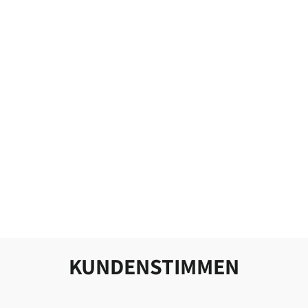
Sold Out
DOG'N'ROLL -
CAMOUFLAGE &
PINK
MOOIZO
from 79,99 €
KUNDENSTIMMEN