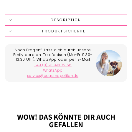
Liquid error (snippets/image-element line 113): invalid url
input
DESCRIPTION
PRODUKTSICHERHEIT
WOW! DAS KÖNNTE DIR AUCH
GEFALLEN