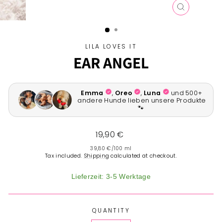
CLOSE
(ESC)
LILA LOVES IT
EAR ANGEL
Regular
19,90 €
price
39,80 €
/
100 ml
Tax included.
Shipping
calculated at checkout.
Lieferzeit: 3-5 Werktage
QUANTITY