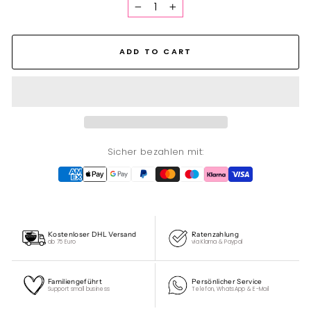
−
+
ADD TO CART
Sicher bezahlen mit:
Kostenloser DHL Versand
Ratenzahlung
ab 75 Euro
via Klarna & Paypal
Familiengeführt
Persönlicher Service
Support small business
Telefon, WhatsApp & E-Mail