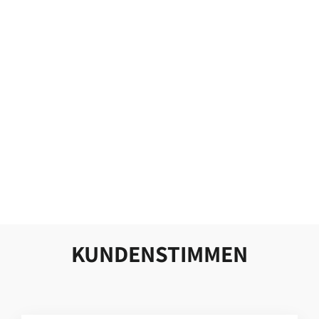
EAR ANGEL
LILA LOVES IT
19,90 €
39,80 €/100 ml
KUNDENSTIMMEN