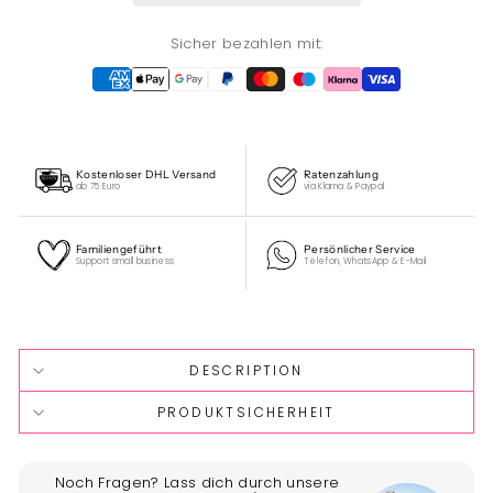
Sicher bezahlen mit:
Kostenloser DHL Versand
Ratenzahlung
ab 75 Euro
via Klarna & Paypal
Familiengeführt
Persönlicher Service
Support small business
Telefon, WhatsApp & E-Mail
Liquid error (snippets/image-element line 113): invalid url
input
DESCRIPTION
PRODUKTSICHERHEIT