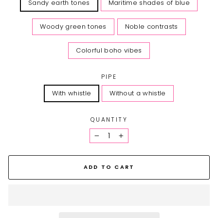
Sandy earth tones
Maritime shades of blue
Woody green tones
Noble contrasts
Colorful boho vibes
PIPE
With whistle
Without a whistle
QUANTITY
−
+
ADD TO CART