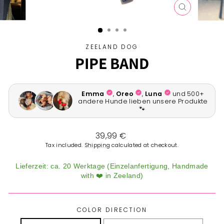
CLOSE
(ESC)
ZEELAND DOG
PIPE BAND
Regular
39,99 €
price
Tax included.
Shipping
calculated at checkout.
Lieferzeit: ca. 20 Werktage (Einzelanfertigung, Handmade
with ❤️ in Zeeland)
COLOR DIRECTION