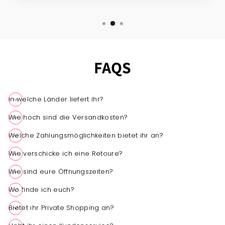
FAQS
In welche Länder liefert ihr?
Wie hoch sind die Versandkosten?
Welche Zahlungsmöglichkeiten bietet ihr an?
Wie verschicke ich eine Retoure?
4,7
Rating
1.542
Bewertungen
Wie sind eure Öffnungszeiten?
Wo finde ich euch?
Anonym
Verifizierter Kunde
Twitter
Bietet ihr Private Shopping an?
Perfekte Produkte, perfekte Lieferung
Facebook
Hilfreich
?
Ja
Teilen