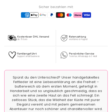
Sicher bezahlen mit:
Kostenloser DHL Versand
Ratenzahlung
ab 75 Euro
via Klarna & Paypal
Familiengeführt
Persönlicher Service
Support small business
Telefon, WhatsApp & E-Mail
Spürst du den Unterschied? Unser handgetakeltes
Fettleder ist eine Liebeserklärung an die Freiheit –
butterweich ab dem ersten Moment, gefertigt in
Handarbeit und so unglaublich geschmeidig, dass es
sich wie eine zweite Haut an das Fell schmiegt. Ein
zeitloses Stück, das die Wildheit der Küste mit purer
Eleganz vereint und mit jedem gemeinsamen
Abenteuer nur noch schöner und charaktervoller wird.