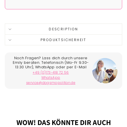
Liquid error (snippets/image-element line 113): invalid url
input
DESCRIPTION
PRODUKTSICHERHEIT
WOW! DAS KÖNNTE DIR AUCH