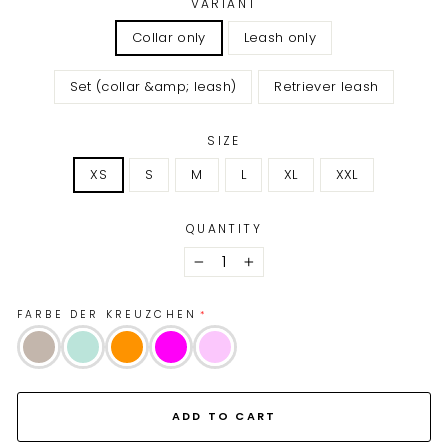
VARIANT
Collar only
Leash only
Set (collar &amp; leash)
Retriever leash
SIZE
XS
S
M
L
XL
XXL
QUANTITY
−
+
FARBE DER KREUZCHEN
ADD TO CART