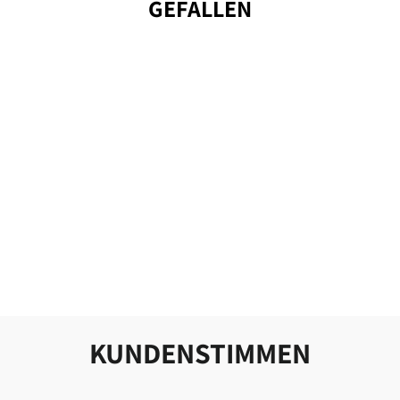
GEFALLEN
DARK BROWN
GREASED LEATHER
ZEELAND DOG
from 69,00 €
KUNDENSTIMMEN