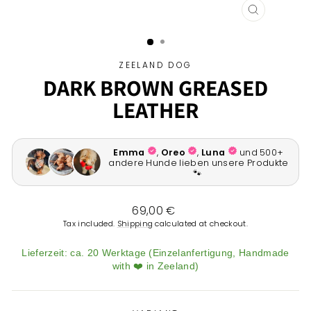
CLOSE
(ESC)
ZEELAND DOG
DARK BROWN GREASED
LEATHER
Regular
69,00 €
price
Tax included.
Shipping
calculated at checkout.
Lieferzeit: ca. 20 Werktage (Einzelanfertigung, Handmade
with ❤️ in Zeeland)