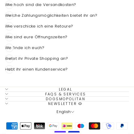
Wie hoch sind die Versandkosten?
Welche Zahlungsmöglichkeiten bietet ihr an?
Wie verschicke ich eine Retoure?
4,7
Rating
1.535
Bewertungen
Wie sind eure Öffnungszeiten?
Wo finde ich euch?
Carolin France
Verifizierter Kunde
Bietet ihr Private Shopping an?
schnelle Lieferung, alles ganz
Twitter
unkompliziert- herzlichen Dank 🙏🏻
Habt ihr einen Kundenservice?
Facebook
Hilfreich
?
Ja
Teilen
6.8.2026
LEGAL
FAQS & SERVICES
Sandra Nolte-Hemgesberg
DOGSMOPOLITAN
Verifizierter Kunde
NEWSLETTER 🐶
Super schöner Store in Domburg. Sehr
LANGUAGE
English
gute Qualität und super Service. Wenn ich
nicht in Domburg bin, bestelle ich Online.
Die Lieferung erfolgt sehr schnell und die
Twitter
Ware ist immer sehr liebevoll verpackt.
Facebook